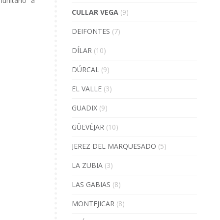
nitario” a
CULLAR VEGA
(9)
DEIFONTES
(7)
DÍLAR
(10)
DÚRCAL
(9)
EL VALLE
(3)
GUADIX
(9)
GÜEVÉJAR
(10)
JEREZ DEL MARQUESADO
(5)
LA ZUBIA
(3)
LAS GABIAS
(8)
MONTEJICAR
(8)