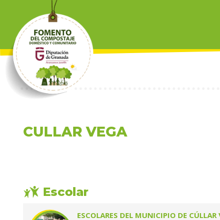
S
k
i
p
t
o
m
a
i
n
c
CULLAR VEGA
o
n
t
e
n
t
Escolar
ESCOLARES DEL MUNICIPIO DE CÚLLAR