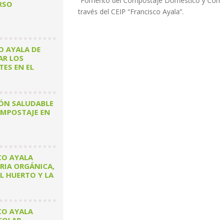
“Fomento del Compostaje Doméstico y Comu
RSO
través del CEIP “Francisco Ayala”.
O AYALA DE
AR LOS
ES EN EL
IÓN SALUDABLE
MPOSTAJE EN
CO AYALA
RIA ORGÁNICA,
 HUERTO Y LA
CO AYALA