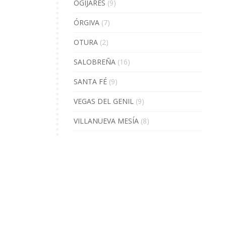
OGÍJARES
(9)
ÓRGIVA
(7)
OTURA
(2)
SALOBREÑA
(16)
SANTA FÉ
(9)
VEGAS DEL GENIL
(9)
VILLANUEVA MESÍA
(8)